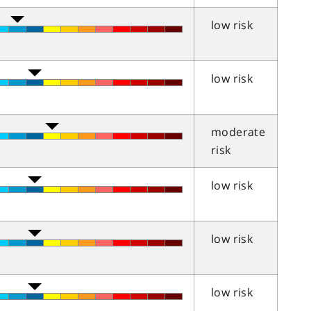
low risk
low risk
moderate
risk
low risk
low risk
low risk