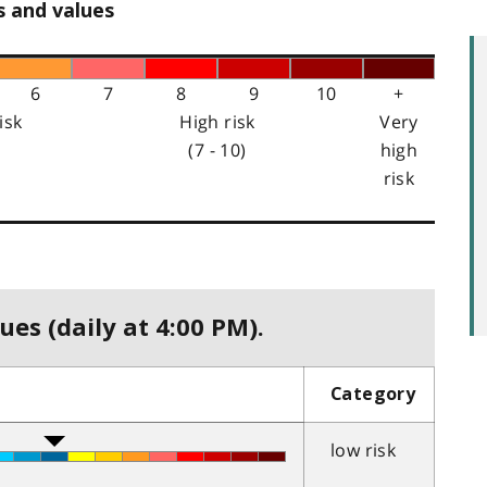
s and values
6
7
8
9
10
+
isk
High risk
Very
(7 - 10)
high
risk
ues (daily at 4:00 PM).
Category
low risk