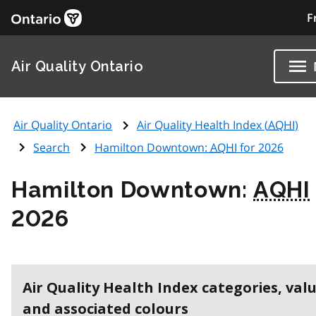
F
Air Quality Ontario
Air Quality Ontario
Air Quality Health Index (
AQHI
)
Search
Hamilton Downtown:
AQHI
for 2026
Hamilton Downtown:
AQHI
2026
Air Quality Health Index categories, val
and associated colours