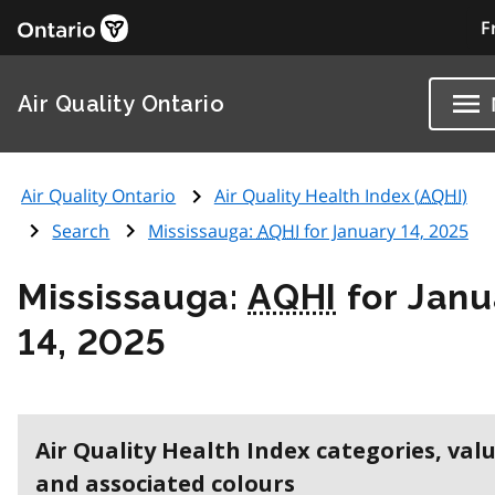
F
Air Quality Ontario
Air Quality Ontario
Air Quality Health Index (
AQHI
)
Search
Mississauga:
AQHI
for January 14, 2025
Mississauga:
AQHI
for Janu
14, 2025
Air Quality Health Index categories, val
and associated colours