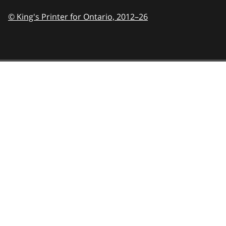
© King's Printer for Ontario,
2012–26