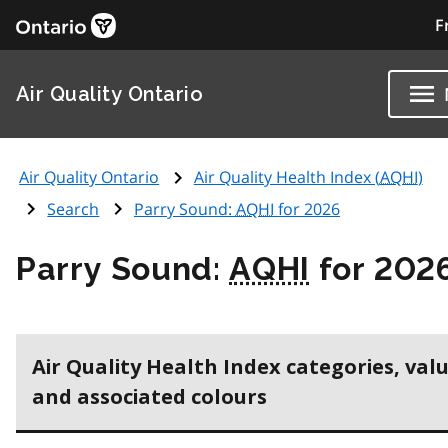
F
Air Quality Ontario
Air Quality Ontario
Air Quality Health Index (
AQHI
)
Search
Parry Sound:
AQHI
for 2026
Parry Sound:
AQHI
for 202
Air Quality Health Index categories, val
and associated colours