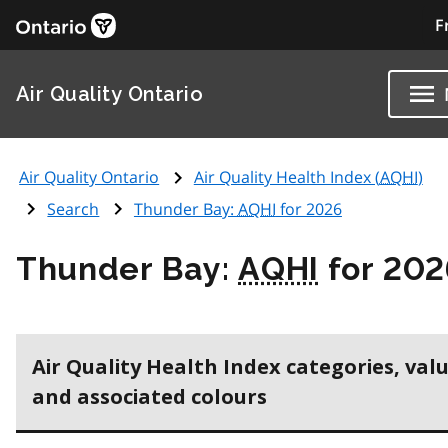
F
Air Quality Ontario
Air Quality Ontario
Air Quality Health Index (
AQHI
)
Search
Thunder Bay:
AQHI
for 2026
Thunder Bay:
AQHI
for 202
Air Quality Health Index categories, val
and associated colours