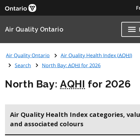
F
Air Quality Ontario
Air Quality Ontario
Air Quality Health Index (
AQHI
)
Search
North Bay:
AQHI
for 2026
North Bay:
AQHI
for 2026
Air Quality Health Index categories, val
and associated colours